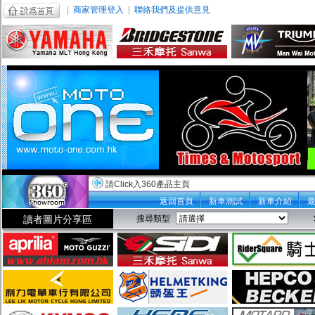
|
商家管理登入
|
聯絡我們及提供意見
請Click入360產品主頁
返回首頁
新車測試
新車介紹
讀者圖片分享區
搜尋類型