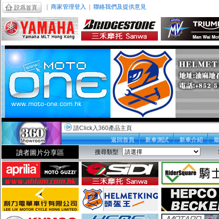
|
商家管理登入
|
聯絡我們及提供意見
請Click入360產品主頁
返回首頁
新車測試
新車介紹
讀者圖片分享區
搜尋類型