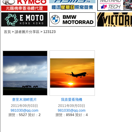
首頁
>
讀者圖片分享區
> 123123
赛里木湖畔图片
我喜愛看飛機
2011年09月03日
2011年09月03日
981030@qq.com
981030@qq.com
瀏覽：
5527
贊好：
2
瀏覽：
8594
贊好：
4