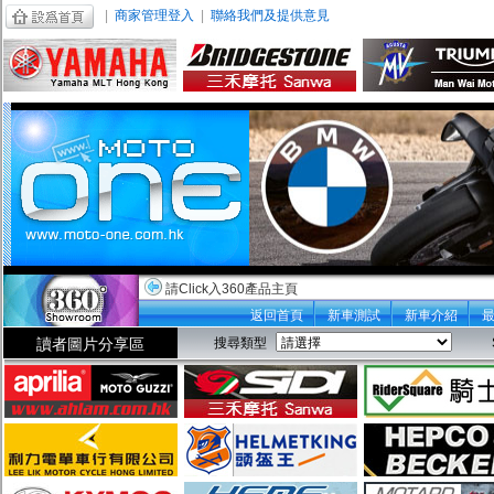
|
商家管理登入
|
聯絡我們及提供意見
請Click入360產品主頁
返回首頁
新車測試
新車介紹
讀者圖片分享區
搜尋類型