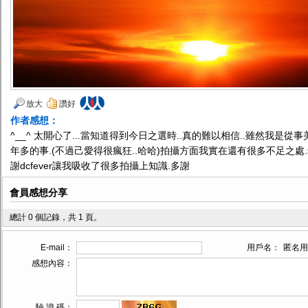
放大
讚好
作者感想：
^__^ 太開心了...當知道得到今日之選時..真的難以相信..雖然我是
年多的事.(不過己愛得很瘋狂..哈哈)拍攝方面我實在還有很多不足之處
謝dcfever讓我吸收了很多拍攝上知識.多謝
會員感想分享
總計 0 個記錄，共 1 頁。
E-mail：
用戶名：
匿名用
感想內容：
驗 證 碼：