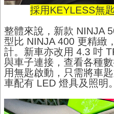
採用KEYLESS無
整體來說，新款 NINJA 
型比 NINJA 400 
計。新車亦改用 4.3 吋
與車子連接，查看各種數
用無匙啟動，只需將車匙
車配有 LED 燈具及照明