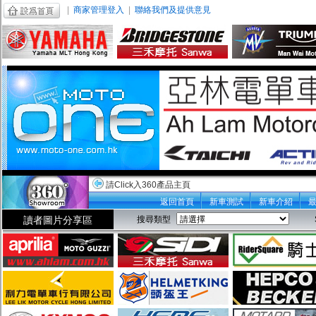
|
商家管理登入
|
聯絡我們及提供意見
請Click入360產品主頁
返回首頁
新車測試
新車介紹
讀者圖片分享區
搜尋類型