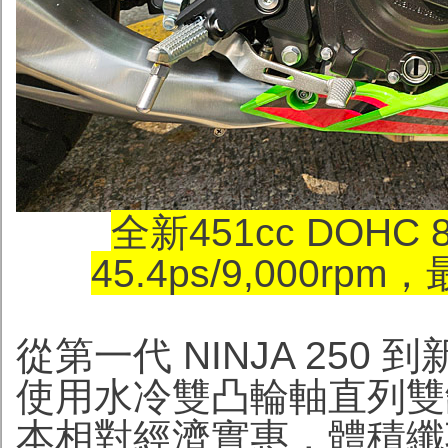
全新451cc DO
45.4ps/9,000rpm
從第一代 NINJA 250 到
使用水冷雙凸輪軸直列雙
本相對經濟實惠，體積纖