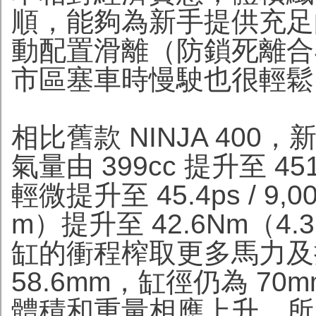
順，能夠為新手提供充足
動配置滑離（防鎖死離合
市區塞車時慢駛也很輕鬆
相比舊款 NINJA 400，新款
氣量由 399cc 提升至 451c
輕微提升至 45.4ps / 9,
m）提升至 42.6Nm（4
缸的衝程榨取更多馬力及扭
58.6mm，缸徑仍為 7
體積和重量相應上升，所以 