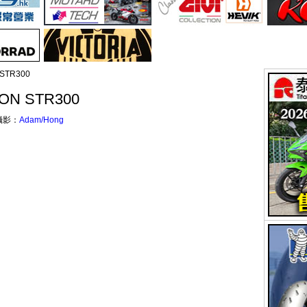
STR300
N STR300
攝影：
Adam/Hong