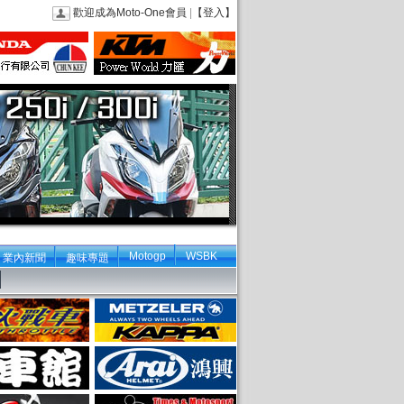
歡迎成為Moto-One會員
|
【登入】
Motogp
WSBK
業內新聞
趣味專題