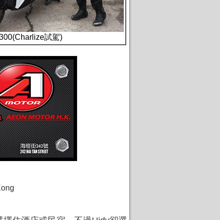
300(Charlize試駕)
Kong