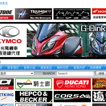
供意見
頁
頁
新車測試
新車介紹
最新産品
模特兒區
精選內容
經典機車
SEARCH