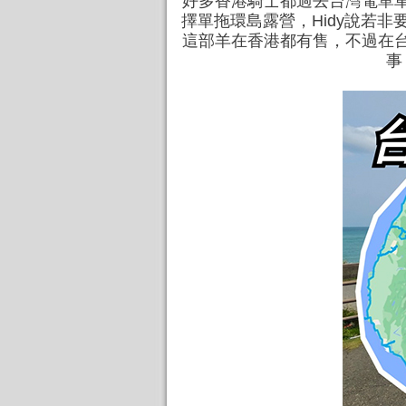
好多香港騎士都過去台灣電單車
擇單拖環島露營，Hidy說若非要
這部羊在香港都有售，不過在
事