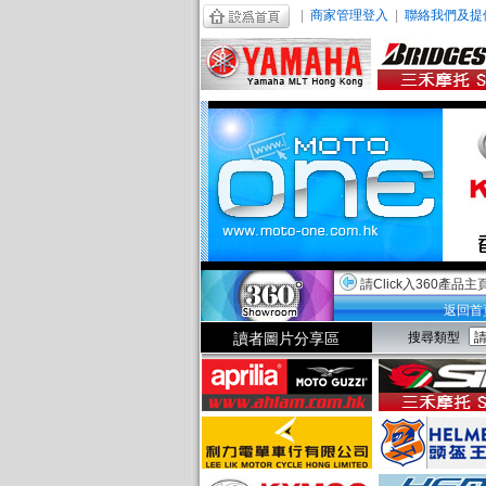
|
商家管理登入
|
聯絡我們及提
請Click入360產品主
返回首
讀者圖片分享區
搜尋類型