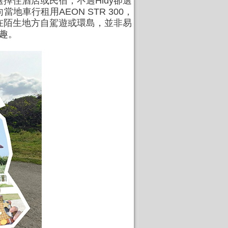
住酒店或民宿，不過Hidy卻選
地車行租用AEON STR 300，
在陌生地方自駕遊或環島，並非易
樂趣。