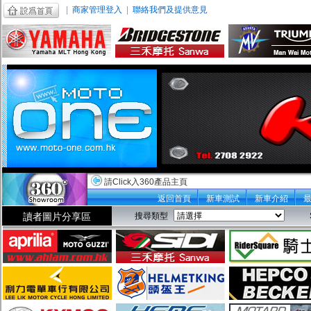
|
商家管理登入
|
聯絡我們及提供意見
請Click入360產品主頁
返回首頁
新車測試
新車介紹
讀者圖片分享區
搜尋類型