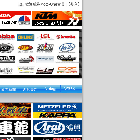
歡迎成為Moto-One會員
|
【登入】
Motogp
WSBK
業內新聞
趣味專題