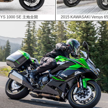
SYS 1000 SE 主炮全開
2015 KAWASAKI Versy