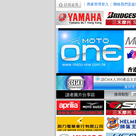
|
商家管理登入
|
聯絡我們及提
請Click入360產品主
返回首
讀者圖片分享區
搜尋類型